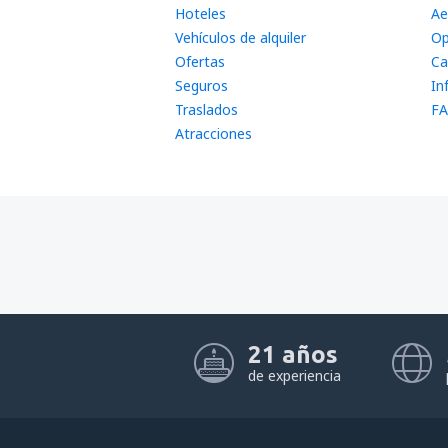
Hoteles
Ae
Vehículos de alquiler
Op
Ofertas
Ca
Seguros
In
Traslados
FA
Atracciones
21 años
de experiencia