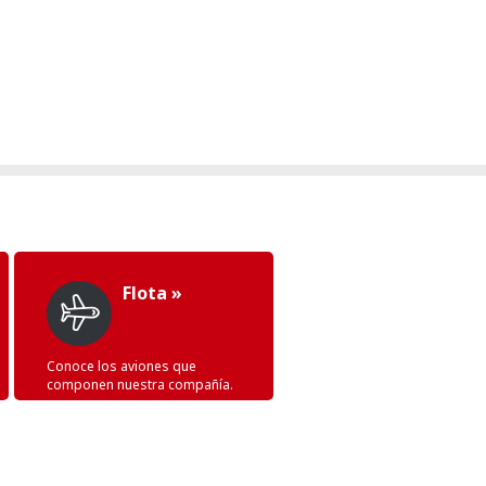
Flota »
Conoce los aviones que
componen nuestra compañía.