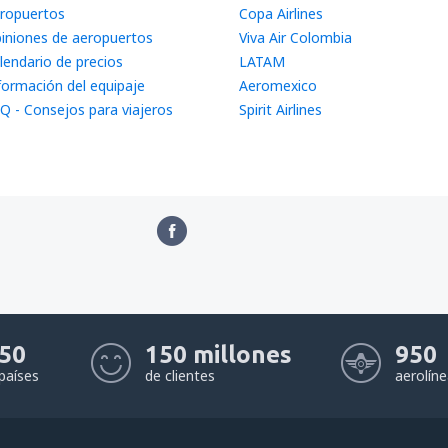
ropuertos
Copa Airlines
iniones de aeropuertos
Viva Air Colombia
lendario de precios
LATAM
formación del equipaje
Aeromexico
Q - Consejos para viajeros
Spirit Airlines
50
150 millones
950
países
de clientes
aerolín