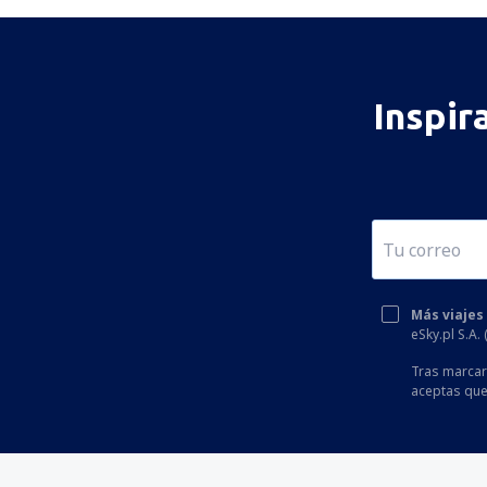
Inspir
Más viajes
eSky.pl S.A.
Tras marcar 
aceptas que