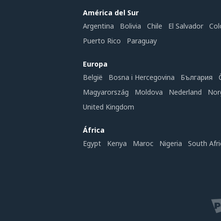
América del Sur
Argentina
Bolivia
Chile
El Salvador
Col
Puerto Rico
Paraguay
Europa
België
Bosna i Hercegovina
България
Magyarország
Moldova
Nederland
Nor
United Kingdom
África
Egypt
Kenya
Maroc
Nigeria
South Afri