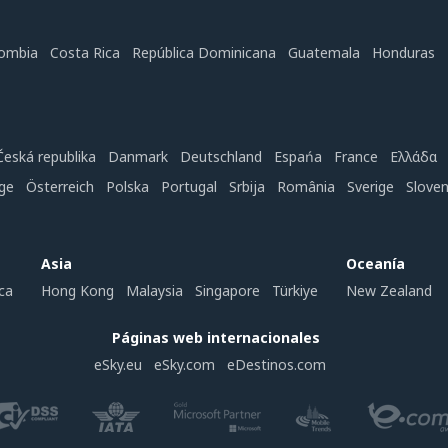
ombia
Costa Rica
República Dominicana
Guatemala
Honduras
Česká republika
Danmark
Deutschland
Espańa
France
Ελλάδα
ge
Österreich
Polska
Portugal
Srbija
România
Sverige
Slove
Asia
Oceanía
ca
Hong Kong
Malaysia
Singapore
Türkiye
New Zealand
Páginas web internacionales
eSky.eu
eSky.com
eDestinos.com