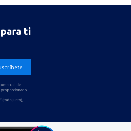
para ti
uscríbete
comercial de
he proporcionado.
” (todo junto),